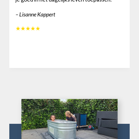
– Lisanne Kappert
☆
☆
☆
☆
☆